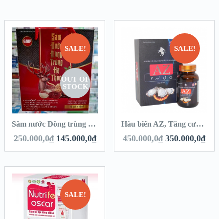
SALE!
SALE!
OUT OF
STOCK
Sâm nước Đông trùng hạ thảo Hộp 16 gói – Hồng Sâm Hàn Quốc
Hàu biển AZ, Tăng cường sinh lý nam, Bổ thận Nam – Hộp 30 viên
250.000,0
₫
145.000,0
₫
450.000,0
₫
350.000,0
₫
SALE!