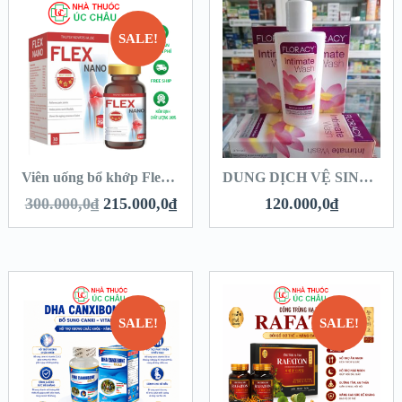
SALE!
Viên uống bổ khớp Flex Nano – Hộp 30 viên
DUNG DỊCH VỆ SINH PHỤ NỮ FLORACY CHAI 125ML
300.000,0
₫
215.000,0
₫
120.000,0
₫
SALE!
SALE!