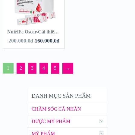
NutriFe Oscar-Cải thiện tình trạng thiếu máu, Tái tạo hồng cầu -Hộp 16 gói
200.000,0
₫
160.000,0
₫
1
2
3
4
5
→
DANH MỤC SẢN PHẨM
CHĂM SÓC CÁ NHÂN
DƯỢC MỸ PHẨM
MỸ PHẨM