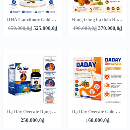
DHA Canxibone Gold Mỹ – Bổ Sung Canxi Nano, DHA, Vitamin D3 K2 Giúp Xương Chắc Khỏe, Tăng Chiều Cao Cho Trẻ Và Phòng Ngừa Loãng Xương (Hộp 60 viên)
Đông trùng hạ thảo Rafaton (Hộp 2 lọ x 30 viên)
650.000,0
₫
525.000,0
₫
490.000,0
₫
370.000,0
₫
Dạ Dày Overate Dạng Viên Chính Hãng Hộp 40 viên– Hỗ Trợ Giảm Acid, Bảo Vệ Niêm Mạc Dạ Dày
Dạ Dày Overate Gold Hộp 20 Gói – Hỗ Trợ Giảm Trào Ngược, Viêm Loét Dạ Dày
250.000,0
₫
160.000,0
₫